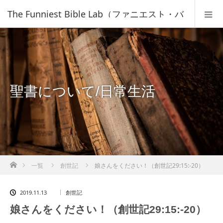
The Funniest Bible Lab（ファニエスト・バ
イブル・ラボ）｜キリスト教福音宣教会
聖書について/日常生活
ホーム
一覧
創世記
娘さんをください！（創世記29:15:-20）
2019.11.13
創世記
娘さんをください！（創世記29:15:-20）