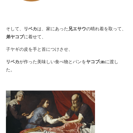
そして、
リベカ
は、家にあった
兄エサウ
の晴れ着を取って、
弟ヤコブ
に着せて、
子ヤギの皮を手と首につけさせ、
リベカ
が作った美味しい食べ物とパンを
ヤコブ
に渡し
(弟)
た。