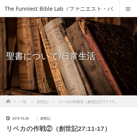
The Funniest Bible Lab（ファニエスト・バ
イブル・ラボ）｜キリスト教福音宣教会
聖書について/日常生活
ホーム
一覧
創世記
リベカの作戦②（創世記27:11-17）
2019.10.26
創世記
リベカの作戦②（創世記27:11-17）