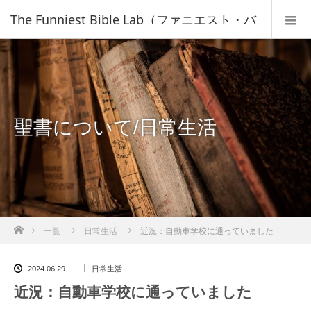
The Funniest Bible Lab（ファニエスト・バ
イブル・ラボ）｜キリスト教福音宣教会
聖書について/日常生活
ホーム
一覧
日常生活
近況：自動車学校に通っていました
2024.06.29
日常生活
近況：自動車学校に通っていました