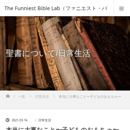
The Funniest Bible Lab（ファニエスト・バ
イブル・ラボ）｜キリスト教福音宣教会
聖書について/日常生活
ホーム
一覧
日常生活
本当に大事なこと〜子どものおもちゃ〜
2021.03.16
日常生活
本当に大事なこと〜子どものおもちゃ〜