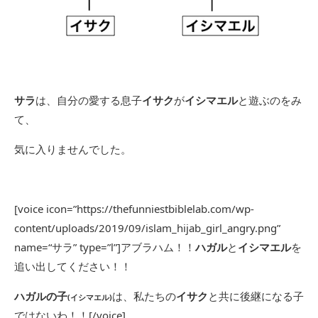
サラ
は、自分の愛する息子
イサク
が
イシマエル
と遊ぶのをみ
て、
気に入りませんでした。
[voice icon=”https://thefunniestbiblelab.com/wp-
content/uploads/2019/09/islam_hijab_girl_angry.png”
name=“サラ” type=”l”]アブラハム！！
ハガル
と
イシマエル
を
追い出してください！！
ハガルの子
は、私たちの
イサク
と共に後継になる子
(イシマエル)
ではないわ！！[/voice]