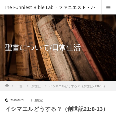
The Funniest Bible Lab（ファニエスト・バ
イブル・ラボ）｜キリスト教福音宣教会
聖書について/日常生活
ホーム
一覧
創世記
イシマエルどうする？（創世記21:8-13）
2019.09.28
創世記
イシマエルどうする？（創世記21:8-13）