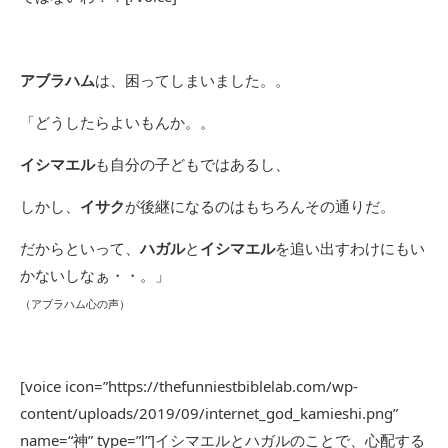
アブラハム
は、困ってしまいました。。
「どうしたらよいもんか。。
イシマエル
も自分の子どもではあるし、
しかし、
イサク
が後継になるのはもちろんその通りだ。
だからといって、
ハガル
と
イシマエル
を追い出すわけにもい
かないしなぁ・・。」
（アブラハム心の声）
[voice icon=”https://thefunniestbiblelab.com/wp-
content/uploads/2019/09/internet_god_kamieshi.png”
name=“神” type=”l”]イシマエルとハガルのことで、心配する