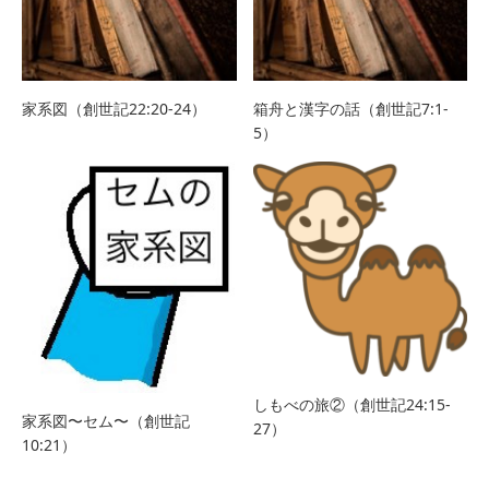
家系図（創世記22:20-24）
箱舟と漢字の話（創世記7:1-
5）
しもべの旅②（創世記24:15-
家系図〜セム〜（創世記
27）
10:21）