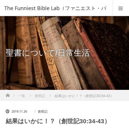
The Funniest Bible Lab（ファニエスト・バ
イブル・ラボ）｜キリスト教福音宣教会
聖書について/日常生活
ホーム
一覧
創世記
結果はいかに！？（創世記30:34-43）
2019.11.26
創世記
結果はいかに！？（創世記30:34-43）