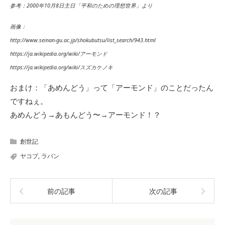
参考：2000年10月8日主日「平和のための理想世界」より
画像：
http://www.seinan-gu.ac.jp/shokubutsu/list_search/943.html
https://ja.wikipedia.org/wiki/アーモンド
https://ja.wikipedia.org/wiki/スズカケノキ
おまけ：「あめんどう」って「アーモンド」のことだったん
ですねぇ。
あめんどう→あもんどう〜→アーモンド！？
創世記
ヤコブ
,
ラバン
前の記事
次の記事