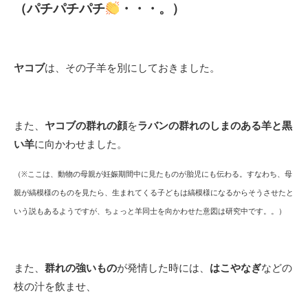
（パチパチパチ
・・・。）
ヤコブ
は、その子羊を別にしておきました。
また、
ヤコブの群れの顔
を
ラバンの群れのしまのある羊と黒
い羊
に向かわせました。
（※ここは、動物の母親が妊娠期間中に見たものが胎児にも伝わる。すなわち、母
親が縞模様のものを見たら、生まれてくる子どもは縞模様になるからそうさせたと
いう説もあるようですが、ちょっと羊同士を向かわせた意図は研究中です。。）
また、
群れの強いもの
が発情した時には、
はこやなぎ
などの
枝の汁を飲ませ、