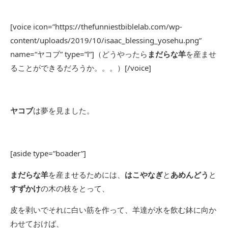
[voice icon=”https://thefunniestbiblelab.com/wp-
content/uploads/2019/10/isaac_blessing_yosehu.png”
name=“ヤコブ” type=”l”]（どうやったら
まだらな羊
を産ませ
ることができるだろうか。。。）[/voice]
ヤコブ
は夢を見ました。
[aside type=”boader”]
まだらな羊
を産ませるためには、
はこやなぎ
と
あめんどう
と
すずかけ
の木の枝をとって、
皮を剥いでそれに白い筋を作って、羊達が水を飲む鉢に向か
わせておけば、