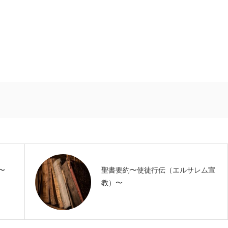
〜
聖書要約〜使徒行伝（エルサレム宣
教）〜