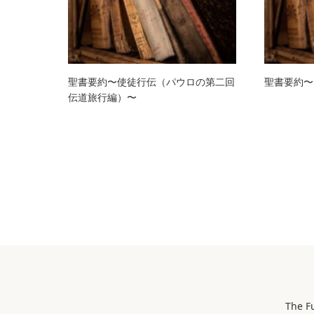
聖書要約〜使徒行伝（パウロの第二回
聖書要約〜
伝道旅行編）〜
The