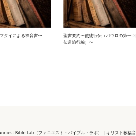
マタイによる福音書〜
聖書要約〜使徒行伝（パウロの第一回
伝道旅行編）〜
 Funniest Bible Lab（ファニエスト・バイブル・ラボ）｜キリスト教福