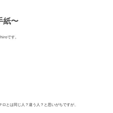
手紙〜
iroです。
テロとは同じ人？違う人？と思いがちですが、