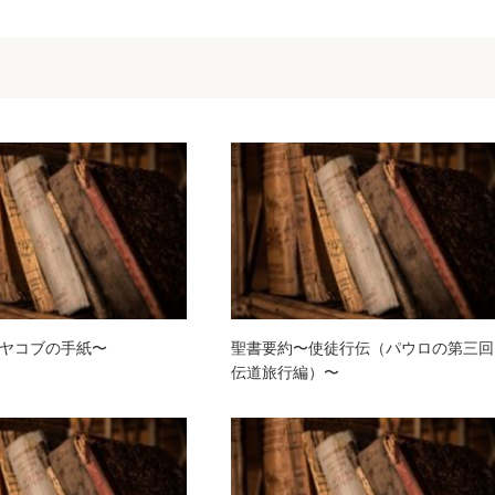
ヤコブの手紙〜
聖書要約〜使徒行伝（パウロの第三回
伝道旅行編）〜