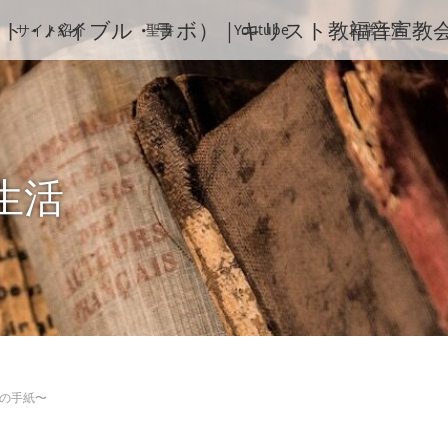
b（ファニエスト・バイブル・ラボ）｜キリスト教福音宣教
サイト紹介
聖書
Youtube
日常生活
生活
の手紙〜