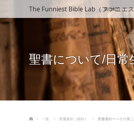
The Funniest Bible La
自己紹介
聖書について/日常
ホーム
一覧
聖書要約（新約）
聖書要約〜ペテロ第二