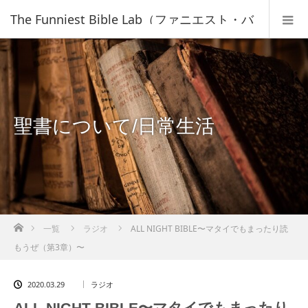
The Funniest Bible Lab（ファニエスト・バ
イブル・ラボ）｜キリスト教福音宣教会
聖書について/日常生活
ホーム
一覧
ラジオ
ALL NIGHT BIBLE〜マタイでもまったり読
もうぜ（第3章）〜
2020.03.29
ラジオ
ALL NIGHT BIBLE〜マタイでもまったり