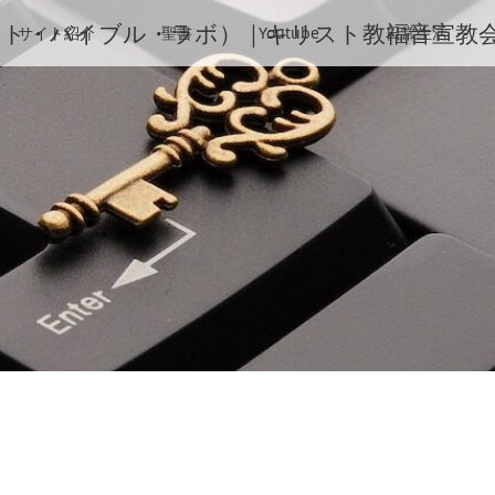
b（ファニエスト・バイブル・ラボ）｜キリスト教福音宣教
サイト紹介
聖書
Youtube
日常生活